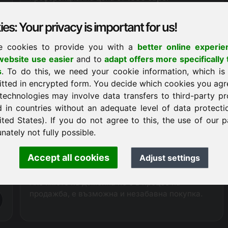
Благодарение на пропускането на
комисионата на агенцията, в момента можем
es: Your privacy is important for us!
да предложим домейна qcc.eu с
20 до 30% по-
евтино
от нашите търговски партньори.
e cookies to provide you with a
better online experie
ebsite use easier
and to
adapt offers more specifically 
Заявка за покупка
s
. To do this, we need your cookie information, which is
itted in encrypted form. You decide which cookies you agr
technologies may involve data transfers to third-party pr
d in countries without an adequate level of data protectio
Транзакция за покупка
ited States). If you do not agree to this, the use of our p
В качеството си на официално одобрен
nately not fully possible.
регистратор Frankcom има пряк технически
достъп до предлагания домейн и следователно
Accept all cookies
Adjust settings
може да осигури безпроблемно и гладко
протичане на целия процес на продажба.
Ако името на домейна не е в процес на
продажба, е възможна и незабавна покупка.