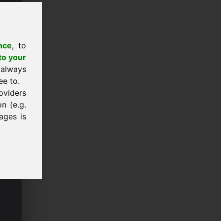
nce
, to
to your
 always
ee to.
oviders
n (e.g.
ages is