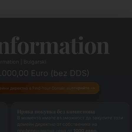
nformation
rmation | Bulgarski
1.000,00 Euro (bez DDS)
ейни директно в Find-Your-Domain.eu
открийте ->
Пряка покупка без комисиона
В момента имате възможност да закупите този
домейн директно от собственика на
преференциална цена от
1000 евро
.